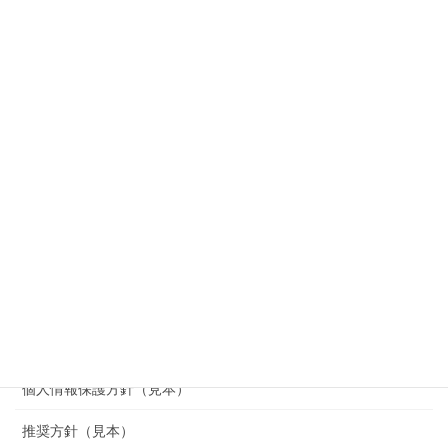
[お問い合わせ窓ロ]
[電話番号]
[受付時間] 月 ～ 金 9:00～18:00
※土日・祝日 および 12/31 ～ 1/3 を除く
代理
店
MENU
HOME
代表挨拶
経営理念・方針
勧誘方針（見本）
個人情報保護方針（見本）
推奨方針（見本）